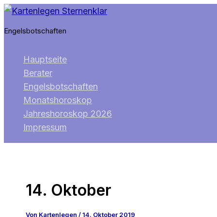
Zum
Inhalt
Engelsbotschaften
springen
Hauptseite
Berater
Engelsbotschaften
Monatshoroskop
Jahreshoroskop 2026
Impressum
14. Oktober
Von
Kartenlegen
/
14. Oktober 2019